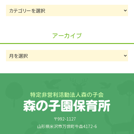
カ
テ
ゴ
リ
アーカイブ
ー
ア
ー
カ
イ
ブ
〒992-1127
山形県米沢市万世町牛森4172-6