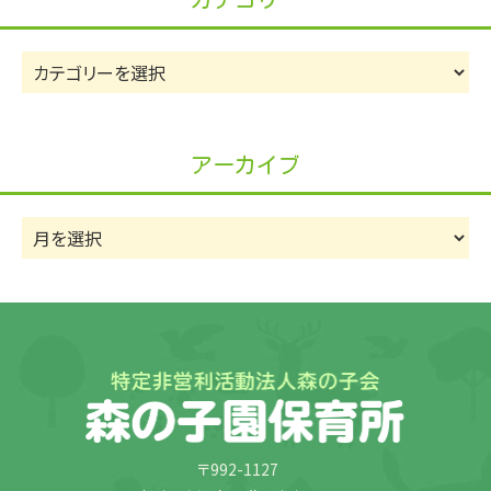
カ
テ
ゴ
リ
アーカイブ
ー
ア
ー
カ
イ
ブ
〒992-1127