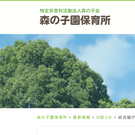
Skip
to
content
森の子園保育所
>
最新情報
>
お知らせ
> 幼児組