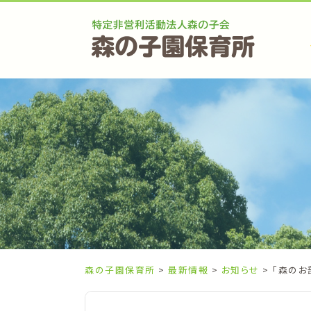
Skip
to
content
森の子園保育所
>
最新情報
>
お知らせ
> 「森のお