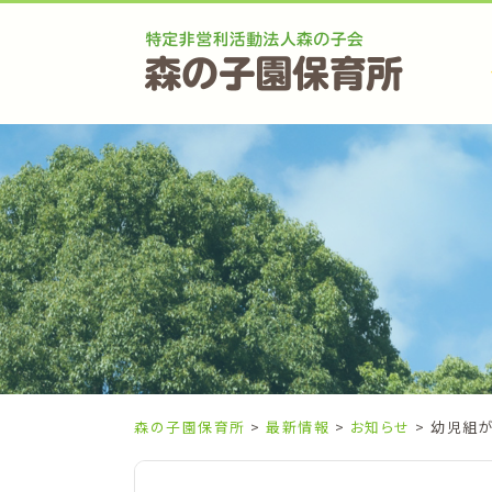
Skip
to
content
森の子園保育所
>
最新情報
>
お知らせ
> 幼児組