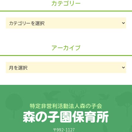
カテゴリー
カ
テ
ゴ
リ
アーカイブ
ー
ア
ー
カ
イ
ブ
〒992-1127