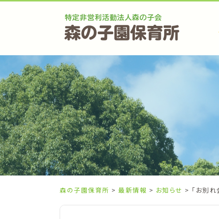
Skip
to
content
森の子園保育所
>
最新情報
>
お知らせ
> 「お別れ