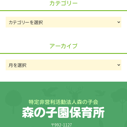
カテゴリー
カ
テ
ゴ
リ
アーカイブ
ー
ア
ー
カ
イ
ブ
〒992-1127