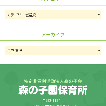
カ
テ
ゴ
リ
アーカイブ
ー
ア
ー
カ
イ
ブ
〒992-1127