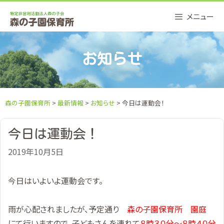
Skip
メニュー
to
content
お知らせ
森の子園保育所
>
最新情報
>
お知らせ
> 今日は運動会！
今日は運動会！
2019年10月5日
今日はいよいよ運動会です。
雨が心配されましたが、予定通り
森の子園保育所 園庭
にて行いますので、子どもさんを連れて
８時３０分～８時４０分