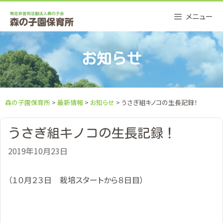
Skip
メニュー
to
content
お知らせ
森の子園保育所
>
最新情報
>
お知らせ
> うさぎ組キノコの生長記録！
うさぎ組キノコの生長記録！
2019年10月23日
（１０月２３日 栽培スタートから８日目）