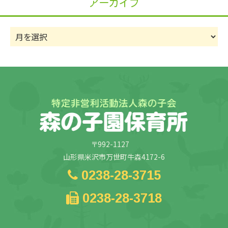
アーカイブ
ー
ア
ー
カ
イ
ブ
〒992-1127
山形県米沢市万世町牛森4172-6
0238-28-3715
0238-28-3718