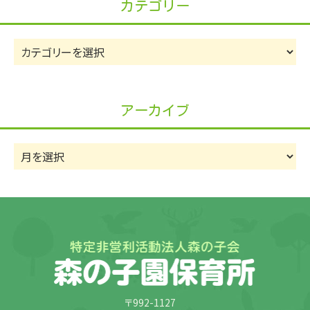
カテゴリー
カ
テ
ゴ
リ
アーカイブ
ー
ア
ー
カ
イ
ブ
〒992-1127