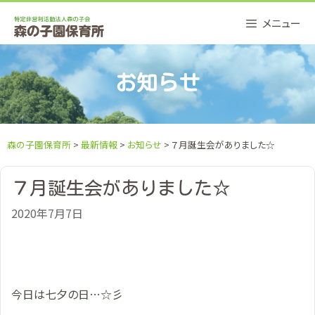
Skip
メニュー
to
content
お知らせ
森の子園保育所
>
最新情報
>
お知らせ
> ７月誕生会がありました☆
７月誕生会がありました☆
2020年7月7日
今日は七夕の日…☆彡