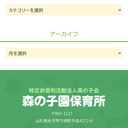
カ
テ
ゴ
リ
アーカイブ
ー
ア
ー
カ
イ
ブ
〒992-1127
山形県米沢市万世町牛森4172-6