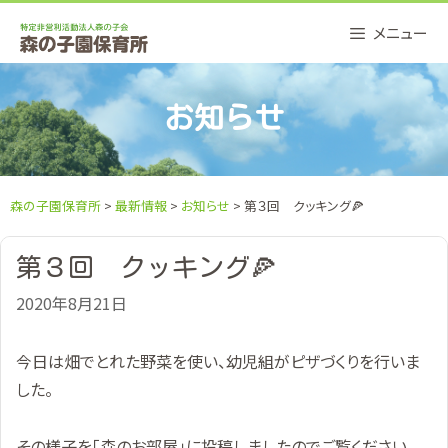
Skip
メニュー
to
content
お知らせ
森の子園保育所
>
最新情報
>
お知らせ
> 第３回 クッキング🍕
第３回 クッキング🍕
2020年8月21日
今日は畑でとれた野菜を使い、幼児組がピザづくりを行いま
した。
その様子を「森のお部屋」に投稿しましたのでご覧ください。