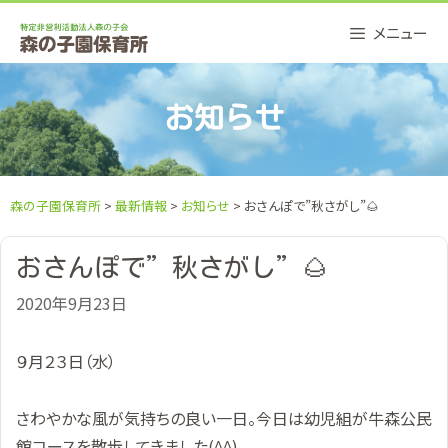
Skip
メニュー
to
content
お知らせ
森の子園保育所
>
最新情報
>
お知らせ
> おさんぽで”秋さがし”🌰
おさんぽで”秋さがし”🌰
2020年9月23日
９月２３日（水）
さわやかな風が気持ちの良い一日。今日は幼児組が牛森公民
館コースを散歩してきました(^^)