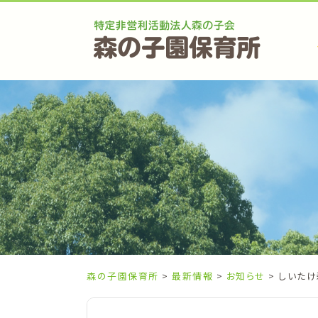
Skip
to
content
森の子園保育所
>
最新情報
>
お知らせ
> しいた