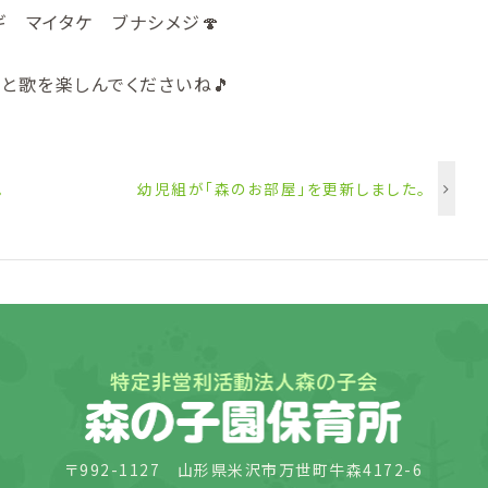
 マイタケ ブナシメジ🍄
と歌を楽しんでくださいね🎵
。
幼児組が「森のお部屋」を更新しました。
〒992-1127
山形県米沢市万世町牛森4172-6