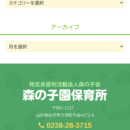
カ
テ
ゴ
リ
アーカイブ
ー
ア
ー
カ
イ
ブ
〒992-1127
山形県米沢市万世町牛森4172-6
0238-28-3715